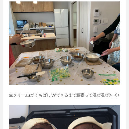
生クリームは”くちばし”ができるまで頑張って混ぜ混ぜ(>_<)♪