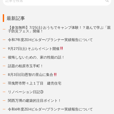
最新記事
【参加無料】7/25(土) おうちでキャンプ体験！？遊んで学ぶ「親
子防災フェス」開催！
令和7年度ZEHビルダー/プランナー実績報告について
9月27日(土) そぷらイベント開催
後悔しないための、家の性能の話！
話題の柏原市玉手町！
8月3日(日)恩智の里山に集合
羽曳野市野々上１丁目 建売住宅
リノベーション日記③
関西万博の建築的注目ポイント！
令和6年度ZEHビルダー/プランナー実績報告について