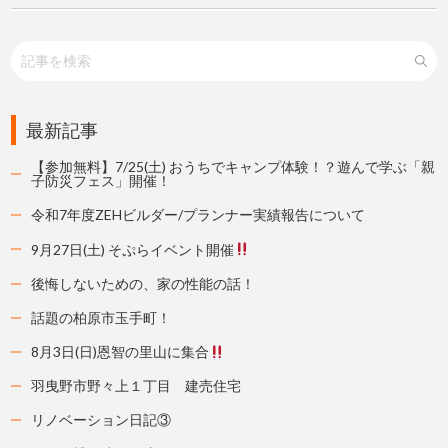
最新記事
【参加無料】7/25(土) おうちでキャンプ体験！？遊んで学ぶ「親
子防災フェス」開催！
令和7年度ZEHビルダー/プランナー実績報告について
9月27日(土) そぷらイベント開催
後悔しないための、家の性能の話！
話題の柏原市玉手町！
8月3日(日)恩智の里山に集合
羽曳野市野々上１丁目 建売住宅
リノベーション日記③