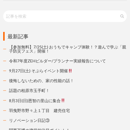
最新記事
【参加無料】7/25(土) おうちでキャンプ体験！？遊んで学ぶ「親
子防災フェス」開催！
令和7年度ZEHビルダー/プランナー実績報告について
9月27日(土) そぷらイベント開催
後悔しないための、家の性能の話！
話題の柏原市玉手町！
8月3日(日)恩智の里山に集合
羽曳野市野々上１丁目 建売住宅
リノベーション日記③