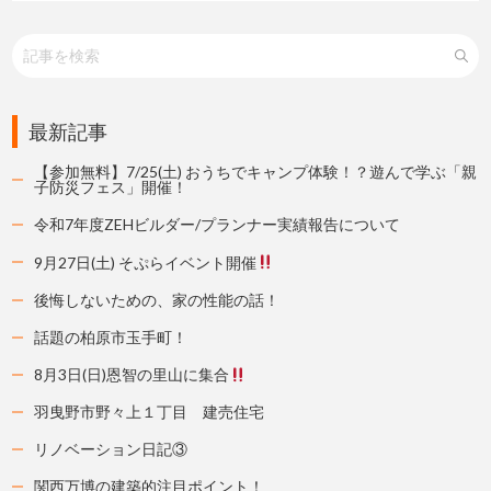
最新記事
【参加無料】7/25(土) おうちでキャンプ体験！？遊んで学ぶ「親
子防災フェス」開催！
令和7年度ZEHビルダー/プランナー実績報告について
9月27日(土) そぷらイベント開催
後悔しないための、家の性能の話！
話題の柏原市玉手町！
8月3日(日)恩智の里山に集合
羽曳野市野々上１丁目 建売住宅
リノベーション日記③
関西万博の建築的注目ポイント！