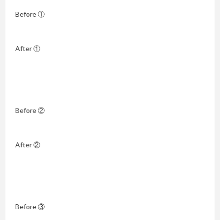
Before ①
After ①
Before ②
After ②
Before ③