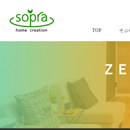
TOP
そぷ
ＺＥ