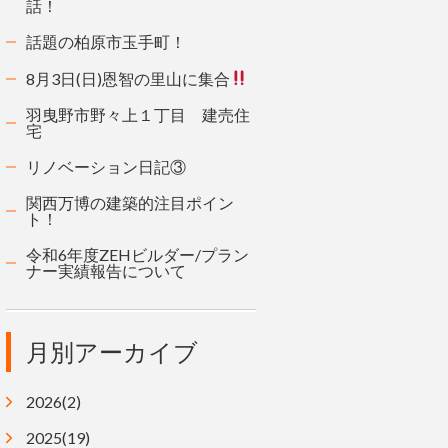
話！
話題の柏原市玉手町！
8月3日(日)恩智の里山に集合
羽曳野市野々上１丁目 建売住
宅
リノベーション日記③
関西万博の建築的注目ポイン
ト！
令和6年度ZEHビルダー/プラン
ナー実績報告について
月別アーカイブ
2026(2)
2025(19)