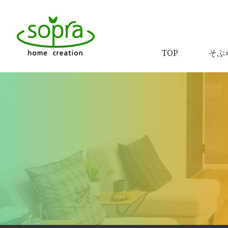
TOP
そぷ