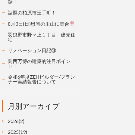
話！
話題の柏原市玉手町！
8月3日(日)恩智の里山に集合
羽曳野市野々上１丁目 建売住
宅
リノベーション日記③
関西万博の建築的注目ポイン
ト！
令和6年度ZEHビルダー/プラン
ナー実績報告について
月別アーカイブ
2026(2)
2025(19)