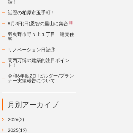
話！
話題の柏原市玉手町！
8月3日(日)恩智の里山に集合
羽曳野市野々上１丁目 建売住
宅
リノベーション日記③
関西万博の建築的注目ポイン
ト！
令和6年度ZEHビルダー/プラン
ナー実績報告について
月別アーカイブ
2026(2)
2025(19)