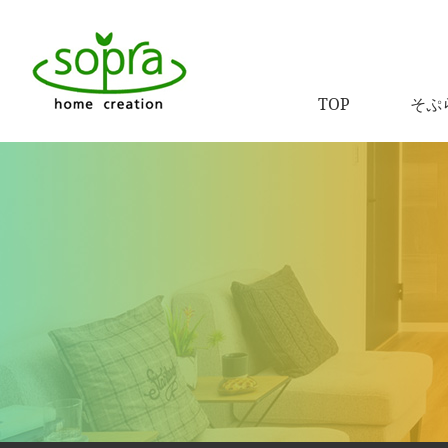
TOP
そぷ