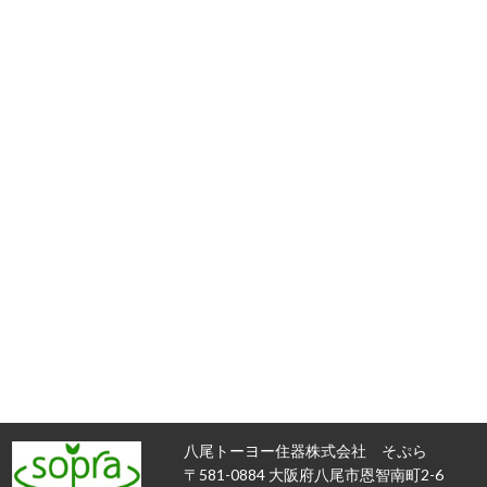
八尾トーヨー住器株式会社 そぷら
〒581-0884 大阪府八尾市恩智南町2-6