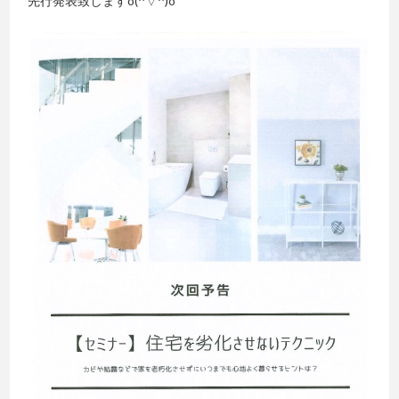
先行発表致しますo(^▽^)o