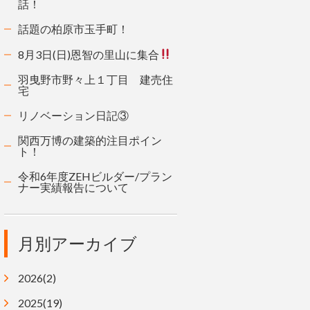
話！
話題の柏原市玉手町！
8月3日(日)恩智の里山に集合
羽曳野市野々上１丁目 建売住
宅
リノベーション日記③
関西万博の建築的注目ポイン
ト！
令和6年度ZEHビルダー/プラン
ナー実績報告について
月別アーカイブ
2026(2)
2025(19)