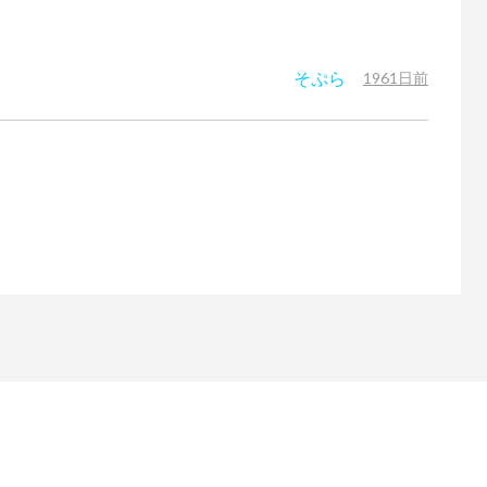
そぷら
1961日前