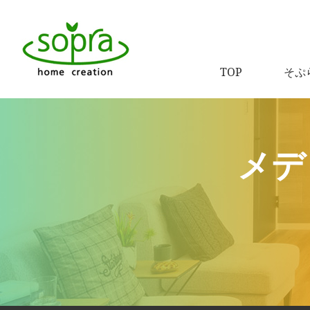
TOP
そぷ
メデ