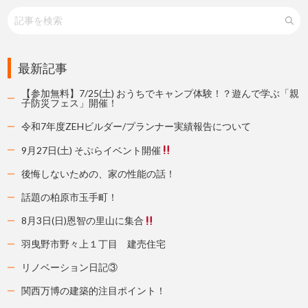
最新記事
【参加無料】7/25(土) おうちでキャンプ体験！？遊んで学ぶ「親
子防災フェス」開催！
令和7年度ZEHビルダー/プランナー実績報告について
9月27日(土) そぷらイベント開催
後悔しないための、家の性能の話！
話題の柏原市玉手町！
8月3日(日)恩智の里山に集合
羽曳野市野々上１丁目 建売住宅
リノベーション日記③
関西万博の建築的注目ポイント！