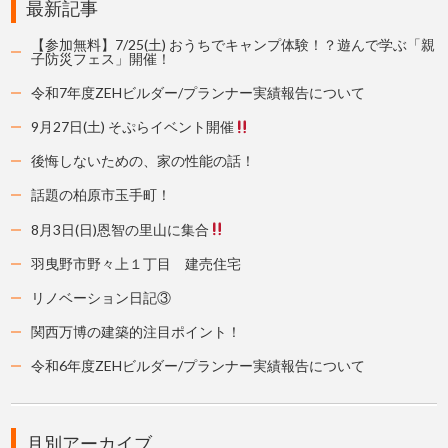
最新記事
【参加無料】7/25(土) おうちでキャンプ体験！？遊んで学ぶ「親
子防災フェス」開催！
令和7年度ZEHビルダー/プランナー実績報告について
9月27日(土) そぷらイベント開催
後悔しないための、家の性能の話！
話題の柏原市玉手町！
8月3日(日)恩智の里山に集合
羽曳野市野々上１丁目 建売住宅
リノベーション日記③
関西万博の建築的注目ポイント！
令和6年度ZEHビルダー/プランナー実績報告について
月別アーカイブ