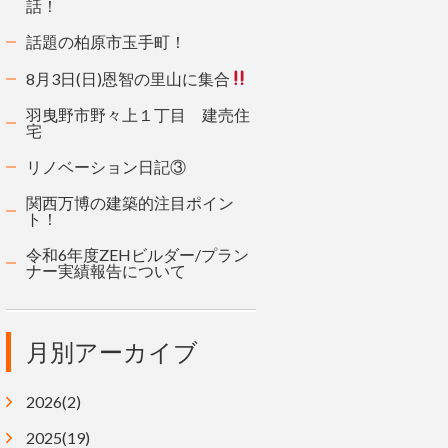
話！
話題の柏原市玉手町！
8月3日(日)恩智の里山に集合
羽曳野市野々上１丁目 建売住
宅
リノベーション日記③
関西万博の建築的注目ポイン
ト！
令和6年度ZEHビルダー/プラン
ナー実績報告について
月別アーカイブ
2026(2)
2025(19)