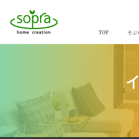
TOP
そぷ