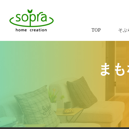
TOP
そぷ
まも