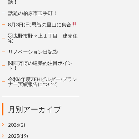
話！
話題の柏原市玉手町！
8月3日(日)恩智の里山に集合
羽曳野市野々上１丁目 建売住
宅
リノベーション日記③
関西万博の建築的注目ポイン
ト！
令和6年度ZEHビルダー/プラン
ナー実績報告について
月別アーカイブ
2026(2)
2025(19)