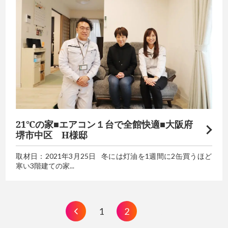
21℃の家■エアコン１台で全館快適■大阪府
堺市中区 H様邸
取材日：2021年3月25日 冬には灯油を1週間に2缶買うほど
寒い3階建ての家...
1
2